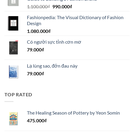
Giá
Giá
1.100.000
₫
990.000
₫
gốc
hiện
Fashionpedia: The Visual Dictionary of Fashion
là:
tại
Design
1.100.000₫.
là:
1.080.000
₫
990.000₫.
Có người sực tỉnh cơn mơ
79.000
₫
Lạ lùng sao, đớn đau này
79.000
₫
TOP RATED
The Healing Season of Pottery by Yeon Somin
475.000
₫