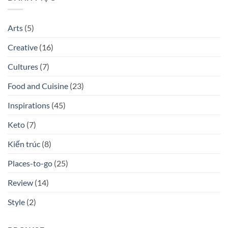
Walter
sách
ở
Isaacson
sắp
Best-
phát
selling
hành
cho
Arts
(5)
được
non-
mong
fiction
chờ
tháng
Creative
(16)
nhất
8
tháng
–
9/2023
bạn
Cultures
(7)
đã
đọc
quyển
Food and Cuisine
(23)
nào
chưa?
Inspirations
(45)
Keto
(7)
Kiến trúc
(8)
Places-to-go
(25)
Review
(14)
Style
(2)