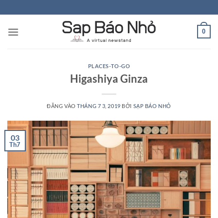
Bỏ
qua
nội
0
dung
PLACES-TO-GO
Higashiya Ginza
ĐĂNG VÀO
THÁNG 7 3, 2019
BỞI
SẠP BÁO NHỎ
03
Th7