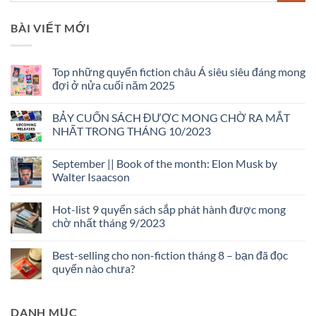
BÀI VIẾT MỚI
Top những quyển fiction châu Á siêu siêu đáng mong
đợi ở nửa cuối năm 2025
Không
có
BẢY CUỐN SÁCH ĐƯỢC MONG CHỜ RA MẮT
bình
luận
NHẤT TRONG THÁNG 10/2023
ở
Top
Không
những
có
September || Book of the month: Elon Musk by
quyển
bình
fiction
luận
Walter Isaacson
châu
ở
Á
BẢY
Không
siêu
CUỐN
có
Hot-list 9 quyển sách sắp phát hành được mong
siêu
SÁCH
bình
đáng
ĐƯỢC
luận
chờ nhất tháng 9/2023
mong
MONG
ở
đợi
CHỜ
September
Không
ở
RA
||
có
Best-selling cho non-fiction tháng 8 – bạn đã đọc
nửa
MẮT
Book
bình
cuối
NHẤT
of
luận
quyển nào chưa?
năm
TRONG
the
ở
2025
THÁNG
month:
Hot-
Không
10/2023
Elon
list
có
Musk
9
bình
DANH MỤC
by
quyển
luận