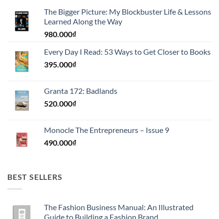
The Bigger Picture: My Blockbuster Life & Lessons
Learned Along the Way
980.000
₫
Every Day I Read: 53 Ways to Get Closer to Books
395.000
₫
Granta 172: Badlands
520.000
₫
Monocle The Entrepreneurs – Issue 9
490.000
₫
BEST SELLERS
The Fashion Business Manual: An Illustrated
Guide to Building a Fashion Brand