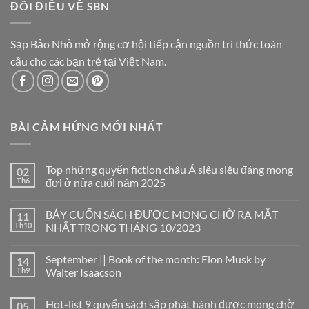
ĐÔI ĐIỀU VỀ SBN
Sạp Bảo Nhỏ mở rộng cơ hội tiếp cận nguồn tri thức toàn
cầu cho các bạn trẻ tại Việt Nam.
BÀI CẢM HỨNG MỚI NHẤT
Top những quyển fiction châu Á siêu siêu đáng mong
02
Th6
đợi ở nửa cuối năm 2025
Không
có
BẢY CUỐN SÁCH ĐƯỢC MONG CHỜ RA MẮT
11
bình
luận
Th10
NHẤT TRONG THÁNG 10/2023
ở
Top
Không
những
có
September || Book of the month: Elon Musk by
14
quyển
bình
fiction
luận
Th9
Walter Isaacson
châu
ở
Á
BẢY
Không
siêu
CUỐN
có
Hot-list 9 quyển sách sắp phát hành được mong chờ
05
siêu
SÁCH
bình