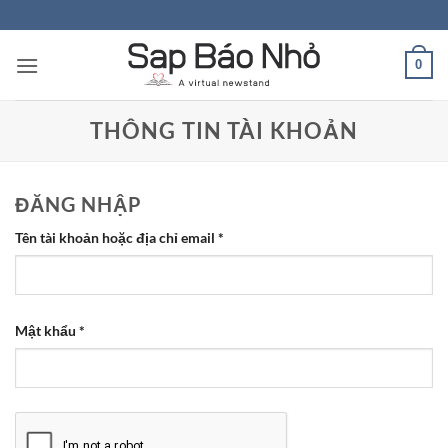
Bỏ
qua
nội
0
dung
THÔNG TIN TÀI KHOẢN
ĐĂNG NHẬP
Bắt
Tên tài khoản hoặc địa chỉ email
*
buộc
Bắt
Mật khẩu
*
buộc