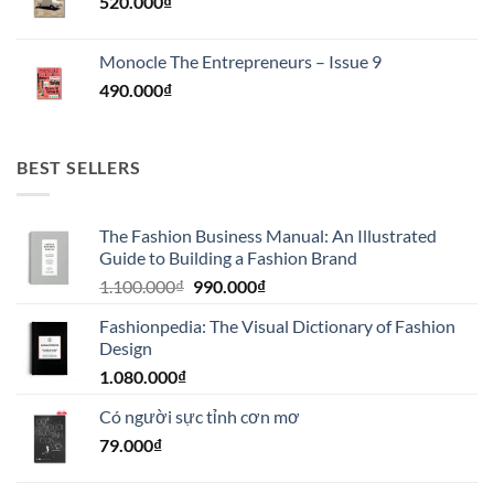
520.000
₫
Monocle The Entrepreneurs – Issue 9
490.000
₫
BEST SELLERS
The Fashion Business Manual: An Illustrated
Guide to Building a Fashion Brand
Giá
Giá
1.100.000
₫
990.000
₫
gốc
hiện
Fashionpedia: The Visual Dictionary of Fashion
là:
tại
Design
1.100.000₫.
là:
1.080.000
₫
990.000₫.
Có người sực tỉnh cơn mơ
79.000
₫