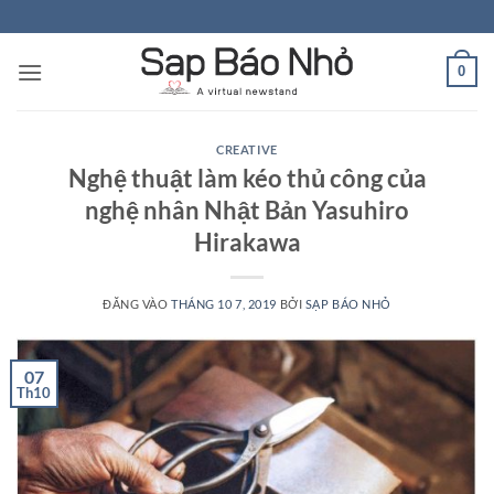
Bỏ
qua
nội
0
dung
CREATIVE
Nghệ thuật làm kéo thủ công của
nghệ nhân Nhật Bản Yasuhiro
Hirakawa
ĐĂNG VÀO
THÁNG 10 7, 2019
BỞI
SẠP BÁO NHỎ
07
Th10