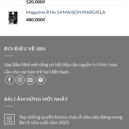
520.000
₫
Magazine B No.54 MAISON MARGIELA
480.000
₫
ĐÔI ĐIỀU VỀ SBN
Sạp Bảo Nhỏ mở rộng cơ hội tiếp cận nguồn tri thức toàn
cầu cho các bạn trẻ tại Việt Nam.
BÀI CẢM HỨNG MỚI NHẤT
Top những quyển fiction châu Á siêu siêu đáng mong
02
Th6
đợi ở nửa cuối năm 2025
Không