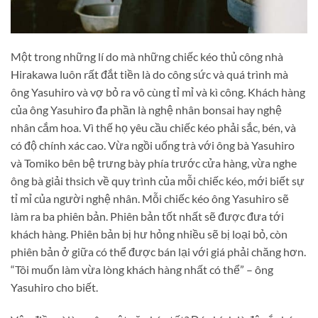
Một trong những lí do mà những chiếc kéo thủ công nhà
Hirakawa luôn rất đắt tiền là do công sức và quá trình mà
ông Yasuhiro và vợ bỏ ra vô cùng tỉ mỉ và kì công. Khách hàng
của ông Yasuhiro đa phần là nghệ nhân bonsai hay nghệ
nhân cắm hoa. Vì thế họ yêu cầu chiếc kéo phải sắc, bén, và
có độ chính xác cao. Vừa ngồi uống trà với ông bà Yasuhiro
và Tomiko bên bệ trưng bày phía trước cửa hàng, vừa nghe
ông bà giải thsich về quy trình của mỗi chiếc kéo, mới biết sự
tỉ mỉ của người nghệ nhân. Mỗi chiếc kéo ông Yasuhiro sẽ
làm ra ba phiên bản. Phiên bản tốt nhất sẽ được đưa tới
khách hàng. Phiên bản bị hư hỏng nhiều sẽ bị loại bỏ, còn
phiên bản ở giữa có thể được bán lại với giá phải chăng hơn.
“Tôi muốn làm vừa lòng khách hàng nhất có thể” – ông
Yasuhiro cho biết.