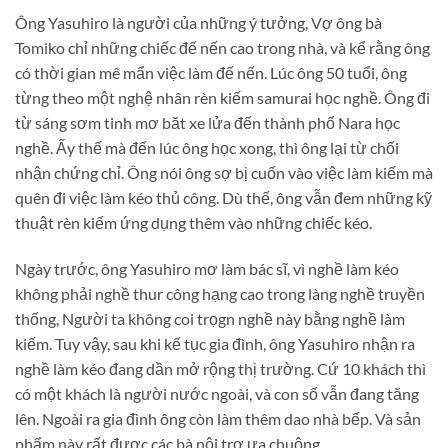
Ông Yasuhiro là người của những ý tưởng, Vợ ông bà
Tomiko chỉ những chiếc đế nến cao trong nhà, và kể rằng ông
có thời gian mê mẩn việc làm đế nến. Lúc ông 50 tuổi, ông
từng theo một nghệ nhân rèn kiếm samurai học nghề. Ông đi
từ sáng sơm tinh mơ băt xe lửa đến thành phố Nara học
nghề. Ấy thế mà đến lúc ông học xong, thì ông lại từ chối
nhận chứng chỉ. Ông nói ông sợ bị cuốn vào việc làm kiếm mà
quên đi việc làm kéo thủ công. Dù thế, ông vẫn đem những kỹ
thuật rèn kiếm ứng dụng thêm vào những chiếc kéo.
Ngày trước, ông Yasuhiro mơ làm bác sĩ, vì nghề làm kéo
không phải nghề thur công hạng cao trong làng nghề truyền
thống, Người ta không coi trọgn nghề này bằng nghề làm
kiếm. Tuy vậy, sau khi kế tục gia đình, ông Yasuhiro nhận ra
nghề làm kéo đang dần mở rộng thị trường. Cứ 10 khách thì
có một khách là người nước ngoài, và con số vẫn đang tăng
lên. Ngoài ra gia đình ông còn làm thêm dao nhà bếp. Và sản
phẩm này rất được các bà nội trợ ưa chuộng.