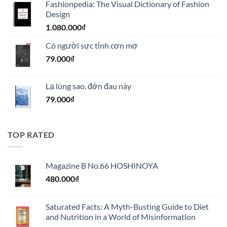
Fashionpedia: The Visual Dictionary of Fashion
là:
tại
Design
1.100.000₫.
là:
1.080.000
₫
990.000₫.
Có người sực tỉnh cơn mơ
79.000
₫
Lạ lùng sao, đớn đau này
79.000
₫
TOP RATED
Magazine B No.66 HOSHINOYA
480.000
₫
Saturated Facts: A Myth-Busting Guide to Diet
and Nutrition in a World of Misinformation