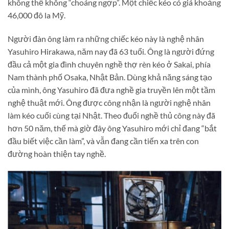
không thể không “choáng ngợp”. Một chiếc kéo có giá khoảng
46,000 đô la Mỹ.
Người đàn ông làm ra những chiếc kéo này là nghệ nhân
Yasuhiro Hirakawa, năm nay đã 63 tuổi. Ông là người đứng
đầu cả một gia đình chuyên nghề thợ rèn kéo ở Sakai, phía
Nam thành phố Osaka, Nhật Bản. Dùng khả năng sáng tạo
của mình, ông Yasuhiro đã đưa nghề gia truyền lên một tầm
nghệ thuật mới. Ông được công nhận là người nghệ nhân
làm kéo cuối cùng tại Nhật. Theo đuổi nghề thủ công này đã
hơn 50 năm, thế mà giờ đây ông Yasuhiro mới chỉ đang “bắt
đầu biết việc cần làm”, và vẫn đang cần tiến xa trên con
đường hoàn thiện tay nghề.