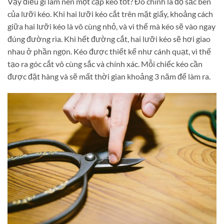
Vậy điều gì làm nên một cặp kéo tốt? Đó chính là độ sắc bén
của lưỡi kéo. Khi hai lưỡi kéo cắt trên mặt giấy, khoảng cách
giữa hai lưỡi kéo là vô cùng nhỏ, và vì thế mà kéo sẽ vào ngay
đúng đường rìa. Khi hết đường cắt, hai lưỡi kéo sẽ hơi giao
nhau ở phần ngọn. Kéo được thiết kế như cánh quạt, vì thế
tạo ra góc cắt vô cùng sắc và chính xác. Mỗi chiếc kéo cần
được đặt hàng và sẽ mất thời gian khoảng 3 năm để làm ra.