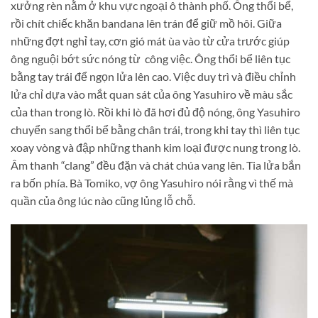
xưởng rèn nằm ở khu vực ngoại ô thành phố. Ông thổi bể,
rồi chít chiếc khăn bandana lên trán để giữ mồ hôi. Giữa
những đợt nghỉ tay, cơn gió mát ùa vào từ cửa trước giúp
ông nguội bớt sức nóng từ công việc. Ông thổi bể liên tục
bằng tay trái để ngọn lửa lên cao. Việc duy trì và điều chỉnh
lửa chỉ dựa vào mắt quan sát của ông Yasuhiro về màu sắc
của than trong lò. Rồi khi lò đã hơi đủ độ nóng, ông Yasuhiro
chuyển sang thổi bể bằng chân trái, trong khi tay thì liên tục
xoay vòng và đập những thanh kim loại được nung trong lò.
Âm thanh “clang” đều đặn và chát chúa vang lên. Tia lửa bắn
ra bốn phía. Bà Tomiko, vợ ông Yasuhiro nói rằng vì thế mà
quần của ông lúc nào cũng lủng lỗ chỗ.