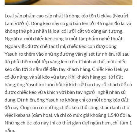
Loại sản phẩm cao cấp nhất là dòng kéo tên Uekiya (Người
Làm Vườn). Dòng kéo này có giá bán lên tới 46 ngàn đô là, và
không thể phủ nhận là loại có lưỡi cắt vô cùng ấn tượng.
Ngoài ra, mỗi chiếc kéo cũng là một tác phẩm nghệ thuật.
Ngoài việc được chế tác tỉ mỉ, chiếc kéo còn được ông
Yasuhiro thêm vào những đường vân gỉ sét tự nhiên, rồi sau
đó phủ thêm một lớp vàng lên trên. Chính vì thế, mỗi chiếc
kéo cần tới 3 năm để đến tay khách hàng. Chiếc kéo Uekiya
có độ nặng, và sải kéo vừa tay. Khi khách hàng gọi tới đặt
hàng, ông Yasuhiro luôn hỏi kỹ kích cỡ bàn tay cả khách để có
được chiếc kéo vừa khích với bàn tay người nghệ nhân sử
dụng. Dĩ nhiên, ông Yasuhiro không chỉ có mỗi dòng kéo đắt
đỏ này. Ông còn có những chiếc kéo thủ công khác dành cho
việc ikebana (cắm hoa), và chỉ có mức giá khoảng 1.540 đô la.
Những chiếc kéo này thì có thời gian đợi ngắn hơn, chỉ tầm 1
năm.