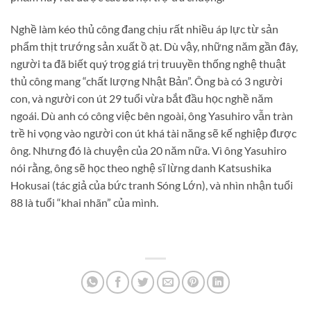
Nghề làm kéo thủ công đang chịu rất nhiều áp lực từ sản
phẩm thịt trướng sản xuất ồ ạt. Dù vậy, những năm gần đây,
người ta đã biết quý trọg giá trị truuyền thống nghệ thuật
thủ công mang “chất lượng Nhật Bản”. Ông bà có 3 người
con, và người con út 29 tuổi vừa bắt đầu học nghề năm
ngoái. Dù anh có công việc bên ngoài, ông Yasuhiro vẫn tràn
trề hi vọng vào người con út khá tài năng sẽ kế nghiệp được
ông. Nhưng đó là chuyện của 20 năm nữa. Vì ông Yasuhiro
nói rằng, ông sẽ học theo nghệ sĩ lừng danh Katsushika
Hokusai (tác giả của bức tranh Sóng Lớn), và nhìn nhận tuổi
88 là tuổi “khai nhãn” của mình.