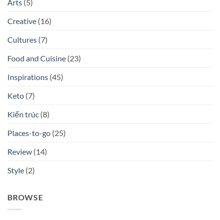
Arts
(5)
được
non-
mong
fiction
chờ
tháng
Creative
(16)
nhất
8
tháng
–
9/2023
bạn
Cultures
(7)
đã
đọc
quyển
Food and Cuisine
(23)
nào
chưa?
Inspirations
(45)
Keto
(7)
Kiến trúc
(8)
Places-to-go
(25)
Review
(14)
Style
(2)
BROWSE