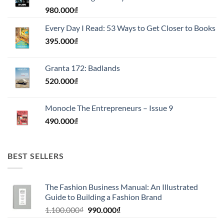
980.000
₫
Every Day I Read: 53 Ways to Get Closer to Books
395.000
₫
Granta 172: Badlands
520.000
₫
Monocle The Entrepreneurs – Issue 9
490.000
₫
BEST SELLERS
The Fashion Business Manual: An Illustrated
Guide to Building a Fashion Brand
Giá
Giá
1.100.000
₫
990.000
₫
gốc
hiện