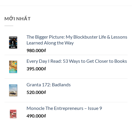
MỚI NHẤT
The Bigger Picture: My Blockbuster Life & Lessons
Learned Along the Way
980.000
₫
Every Day I Read: 53 Ways to Get Closer to Books
395.000
₫
Granta 172: Badlands
520.000
₫
Monocle The Entrepreneurs – Issue 9
490.000
₫