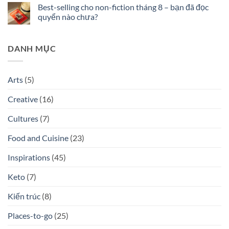
ở
RA
||
có
Best-selling cho non-fiction tháng 8 – bạn đã đọc
nửa
MẮT
Book
bình
cuối
NHẤT
of
luận
quyển nào chưa?
năm
TRONG
the
ở
2025
THÁNG
month:
Hot-
Không
10/2023
Elon
list
có
Musk
9
bình
DANH MỤC
by
quyển
luận
Walter
sách
ở
Isaacson
sắp
Best-
phát
selling
hành
cho
Arts
(5)
được
non-
mong
fiction
chờ
tháng
Creative
(16)
nhất
8
tháng
–
9/2023
bạn
Cultures
(7)
đã
đọc
quyển
Food and Cuisine
(23)
nào
chưa?
Inspirations
(45)
Keto
(7)
Kiến trúc
(8)
Places-to-go
(25)