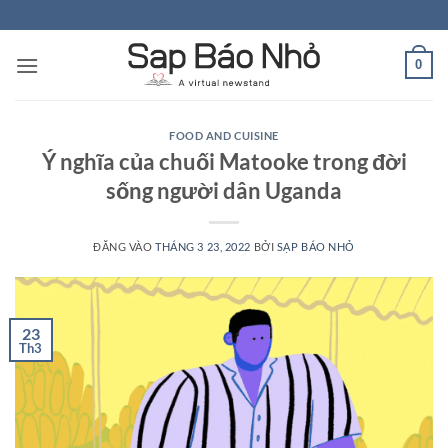
Bỏ
qua
nội
0
dung
FOOD AND CUISINE
Ý nghĩa của chuối Matooke trong đời
sống người dân Uganda
ĐĂNG VÀO
THÁNG 3 23, 2022
BỞI
SẠP BÁO NHỎ
23
Th3