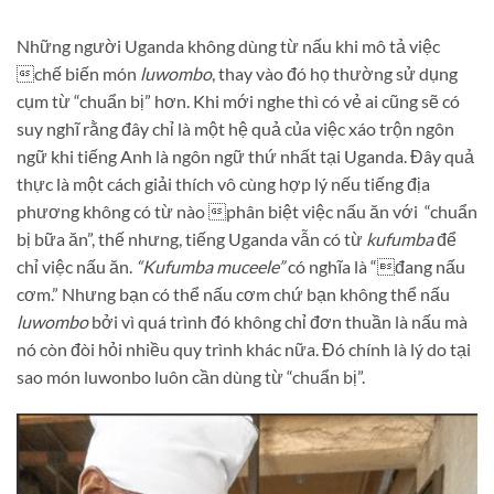
Những người Uganda không dùng từ nấu khi mô tả việc
chế biến món
luwombo
, thay vào đó họ thường sử dụng
cụm từ “chuẩn bị” hơn. Khi mới nghe thì có vẻ ai cũng sẽ có
suy nghĩ rằng đây chỉ là một hệ quả của việc xáo trộn ngôn
ngữ khi tiếng Anh là ngôn ngữ thứ nhất tại Uganda. Đây quả
thực là một cách giải thích vô cùng hợp lý nếu tiếng địa
phương không có từ nào phân biệt việc nấu ăn với “chuẩn
bị bữa ăn”, thế nhưng, tiếng Uganda vẫn có từ
kufumba
để
chỉ việc nấu ăn.
“Kufumba muceele”
có nghĩa là “đang nấu
cơm.” Nhưng bạn có thể nấu cơm chứ bạn không thể nấu
luwombo
bởi vì quá trình đó không chỉ đơn thuần là nấu mà
nó còn đòi hỏi nhiều quy trình khác nữa. Đó chính là lý do tại
sao món luwonbo luôn cần dùng từ “chuẩn bị”.