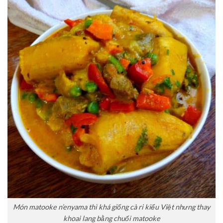
Món matooke n’enyama thì khá giống cà ri kiểu Việt nhưng thay
khoai lang bằng chuối matooke