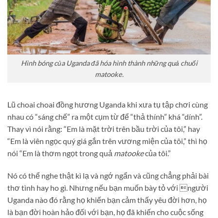
Hình bóng của Uganda đã hóa hình thành những quả chuối
matooke.
Lũ choai choai đồng hương Uganda khi xưa tụ tập chơi cùng
nhau có “sáng chế” ra một cụm từ để “thả thính” khá “dính”.
Thay vì nói rằng: “Em là mặt trời trên bầu trời của tôi,” hay
“Em là viên ngọc quý giá gắn trên vương miện của tôi,” thì họ
nói “Em là thơm ngọt trong quả
matooke
của tôi.”
Nó có thể nghe thật kì lạ và ngớ ngẩn và cũng chẳng phải bài
thơ tình hay ho gì. Nhưng nếu bạn muốn bày tỏ với người
Uganda nào đó rằng họ khiến bạn cảm thấy yêu đời hơn, họ
là bạn đời hoàn hảo đối với bạn, họ đã khiến cho cuộc sống