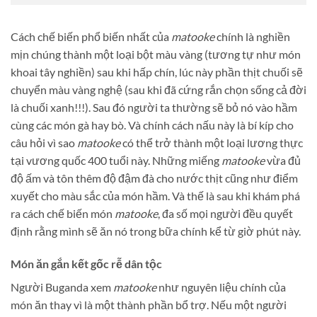
Cách chế biến phổ biến nhất của
matooke
chính là nghiền
mịn chúng thành một loại bột màu vàng (tương tự như món
khoai tây nghiền) sau khi hấp chín, lúc này phần thịt chuối sẽ
chuyển màu vàng nghệ (sau khi đã cứng rắn chọn sống cả đời
là chuối xanh!!!). Sau đó người ta thường sẽ bỏ nó vào hầm
cùng các món gà hay bò. Và chính cách nấu này là bí kíp cho
câu hỏi vì sao
matooke
có thể trở thành một loại lương thực
tại vương quốc 400 tuổi này. Những miếng
matooke
vừa đủ
độ ấm và tôn thêm độ đậm đà cho nước thịt cũng như điểm
xuyết cho màu sắc của món hầm. Và thế là sau khi khám phá
ra cách chế biến món
matooke
, đa số mọi người đều quyết
định rằng mình sẽ ăn nó trong bữa chính kể từ giờ phút này.
Món ăn gắn kết gốc rễ dân tộc
Người Buganda xem
matooke
như nguyên liệu chính của
món ăn thay vì là một thành phần bổ trợ. Nếu một người