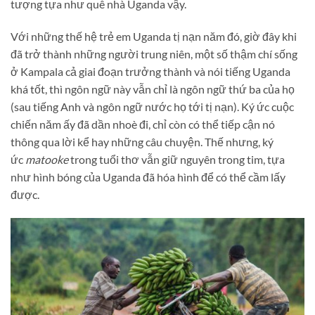
tượng tựa như quê nhà Uganda vậy.
Với những thế hệ trẻ em Uganda tị nạn năm đó, giờ đây khi
đã trở thành những người trung niên, một số thậm chí sống
ở Kampala cả giai đoạn trưởng thành và nói tiếng Uganda
khá tốt, thì ngôn ngữ này vẫn chỉ là ngôn ngữ thứ ba của họ
(sau tiếng Anh và ngôn ngữ nước họ tới tị nạn). Ký ức cuộc
chiến năm ấy đã dần nhoè đi, chỉ còn có thể tiếp cận nó
thông qua lời kể hay những câu chuyện. Thế nhưng, ký
ức
matooke
trong tuổi thơ
vẫn giữ nguyên trong tim, tựa
như hình bóng của Uganda đã hóa hình để có thể cầm lấy
được.