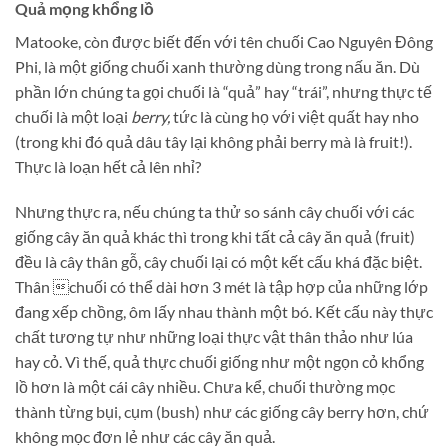
Quả mọng khổng lồ
Matooke, còn được biết đến với tên ch
uối Cao Nguyên Đông
Phi, là một giống chuối xanh thường dùng trong nấu ăn.
Dù
phần lớn chúng ta gọi chuối là “quả” hay “trái”, nhưng thực tế
chuối là một loại
berry,
tức là cùng họ với việt quất hay nho
(trong khi đó quả dâu tây lại không phải berry mà là fruit!).
Thực là loạn hết cả lên nhỉ?
Nhưng thực ra, nếu
chúng ta thử so sánh cây chuối
với các
giống cây ăn quả khác thì trong khi tất cả cây ăn quả (fruit)
đều là cây thân gỗ, cây chuối
lại có một kết cấu khá đặc biệt.
Thân chuối có thể dài hơn 3 mét là tập hợp của những lớp
đang xếp chồng, ôm lấy nhau thành một bó. Kết cấu này thực
chất tương tự như những loại thực vật thân thảo như lúa
hay cỏ. Vì thế, quả thực chuối giống như một ngọn cỏ khổng
lồ hơn là một cái cây nhiều. Chưa kể, chuối thường mọc
thành từng bụi, cụm (bush) như các giống cây berry hơn, chứ
không mọc đơn lẻ như các cây ăn quả.