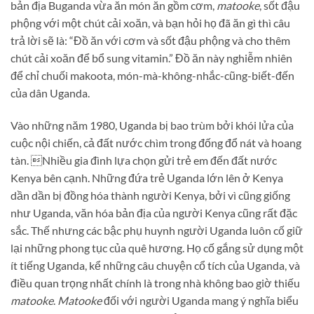
bản địa Buganda vừa ăn món ăn gồm cơm,
matooke
, sốt đậu
phộng với một chút cải xoăn, và bạn hỏi họ đã ăn gì thì câu
trả lời sẽ là: “Đồ ăn với cơm và sốt đậu phộng và cho thêm
chút cải xoăn để bổ sung vitamin.” Đồ ăn này nghiễm nhiên
để chỉ chuối makoota, món-mà-không-nhắc-cũng-biết-đến
của dân Uganda.
Vào những năm 1980, Uganda bị bao trùm bởi khói lửa của
cuộc nội chiến, cả đất nước chìm trong đống đổ nát và hoang
tàn. Nhiều gia đình lựa chọn gửi trẻ em đến đất nước
Kenya bên cạnh.
Những đứa trẻ Uganda lớn lên ở Kenya
dần dần bị đồng hóa thành người Kenya, bởi vì cũng giống
như Uganda, văn hóa bản địa của người Kenya cũng rất đặc
sắc. Thế nhưng các bậc phụ huynh người Uganda luôn cố giữ
lại những phong tục của quê hương.
Họ cố gắng sử dụng một
ít tiếng Uganda, kể những câu chuyện cổ tích của Uganda, và
điều quan trọng nhất chính là trong nhà không bao giờ thiếu
matooke
.
Matooke
đối với người Uganda mang ý nghĩa biểu