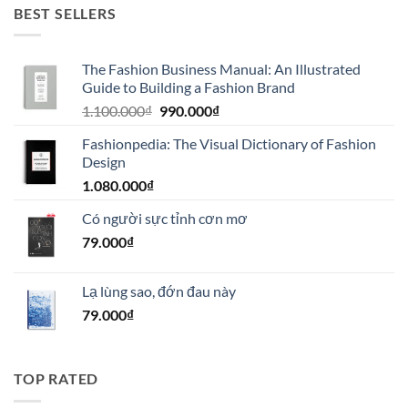
BEST SELLERS
The Fashion Business Manual: An Illustrated
Guide to Building a Fashion Brand
Giá
Giá
1.100.000
₫
990.000
₫
gốc
hiện
Fashionpedia: The Visual Dictionary of Fashion
là:
tại
Design
1.100.000₫.
là:
1.080.000
₫
990.000₫.
Có người sực tỉnh cơn mơ
79.000
₫
Lạ lùng sao, đớn đau này
79.000
₫
TOP RATED