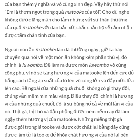
của bạn thêm ý nghĩa và vô cùng xinh đẹp. Vậy hãy thử nói
“Em là thơm ngọt trong quả
matooke
của tôi
”. Cho dù nghe
không được lãng mạn cho lắm nhưng với sự thân thương
của quả
matooke
với dân bản xứ
, chắc chắn họ sẽ cảm nhận
được tấm chân tình của bạn.
Ngoài món ăn
matooke
dân dã thường ngày , giờ ta hãy
chuyển qua nói về một món ăn không kém phần thú vị, đó
chính là
luwombo.
Để làm ra được món
luwombo
vô cùng
công phu, vì nó sẽ tăng hương vị của matooke lên đến cực độ
bằng cách tăng áp suất của lò lên vô cùng lớn và đẩy mức lửa
lên cao. Bề ngoài của những quả chuối không có gì thay đổi,
chúng vẫn mềm mịn màu vàng. Điều thay đổi chính là hương
vị của những quả chuối, đó là sự bùng nổ cả về mùi lẫn vị của
nó. Thịt gà, thịt bò và đậu phộng được nêm nếm cay đã làm
ngậy thêm hương vị của matooke. Những miếng thịt gà
được gói trong lá tooke và được cột chặt lại bằng dây cũng
được làm từ lá tooke để khóa chặt hương vị của nó lại bên