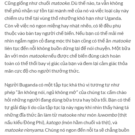
Cũng giống như chuối
matooke
. Dù thế nào, ta vẫn không
thể phủ nhận sự tồn tại mạnh mẽ của nó và việc loại cây này
chiếm ưu thế tại vùng thổ nhưỡng khô hạn như Uganda.
Còn về việc nó ngon miệng hay nhạt nhẽo, có lẽ đều phụ
thuộc vào bàn tay người chế biến. Nếu bạn có thể mải mê
nhìn ngắm ngọn cỏ đang mọc thì bạn cũng có thể ăn
matooke
liên tục đến nỗi không buồn dừng lại để nói chuyện. Một bữa
ăn với món
matooke
nếu được chế biến đúng cách
hoàn
toàn có thể thổi bay vị giác của bạn và đem lại cảm giác thỏa
mãn cực độ cho người thưởng thức.
Người Buganda có một tập tục khá thú vị tương tự như
phép “ăn không nói, ngủ không mớ” của chúng ta: cấm chào
hỏi những người đang dùng bữa trưa hay bữa tối. Bạn có thể
tự giải đáp lí do của tập tục lạ này ngay khi nhìn thấy hàng tá
những đĩa thức ăn làm từ matooke như món
luwombo
(thịt
nấu kiểu Đông Phi)
, katogo (
món hầm chuối và thịt)
,
và
matooke n’enyama.
Chúng nó ngon đến nỗi ta sẽ chẳng buồn