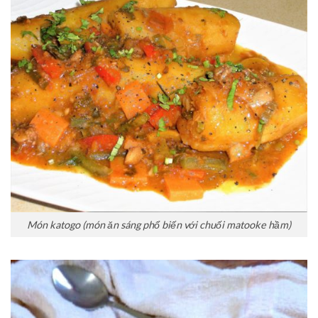
Món
katogo (
món ăn sáng phổ biến với chuối matooke hầm)