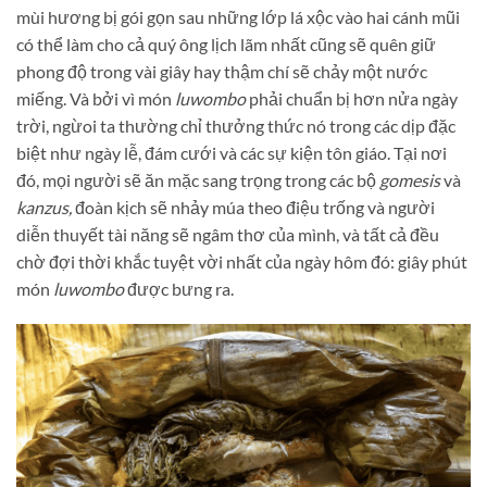
mùi hương bị gói gọn sau những lớp lá xộc vào hai cánh mũi
có thể làm cho cả quý ông lịch lãm nhất cũng sẽ quên giữ
phong độ trong vài giây hay thậm chí sẽ chảy một nước
miếng. Và
bởi vì món
luwombo
phải chuẩn bị
hơn nửa ngày
trời, ngừoi ta thường chỉ thưởng thức nó trong các dịp đặc
biệt như ngày lễ, đám cưới và các sự kiện tôn giáo. Tại nơi
đó, mọi người sẽ ăn mặc sang trọng trong các bộ
gomesis
và
kanzus,
đoàn kịch sẽ nhảy múa theo điệu trống và người
diễn thuyết tài năng sẽ ngâm thơ của mình, và tất cả đều
chờ đợi thời khắc tuyệt vời nhất của ngày hôm đó: giây phút
món
luwombo
được bưng ra.