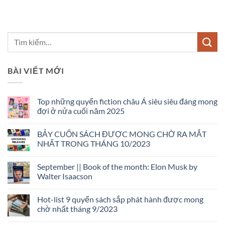
BÀI VIẾT MỚI
Top những quyển fiction châu Á siêu siêu đáng mong
đợi ở nửa cuối năm 2025
Không
có
BẢY CUỐN SÁCH ĐƯỢC MONG CHỜ RA MẮT
bình
luận
NHẤT TRONG THÁNG 10/2023
ở
Top
Không
những
có
September || Book of the month: Elon Musk by
quyển
bình
fiction
luận
Walter Isaacson
châu
ở
Á
BẢY
Không
siêu
CUỐN
có
Hot-list 9 quyển sách sắp phát hành được mong
siêu
SÁCH
bình
đáng
ĐƯỢC
luận
chờ nhất tháng 9/2023
mong
MONG
ở
đợi
CHỜ
September
Không