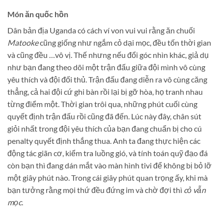
Món ăn quốc hồn
Dân bản địa Uganda có cách ví von vui vui rằng ăn chuối
Matooke
cũng giống như ngắm cỏ dại mọc, đều tốn thời gian
và cũng đều …vô vị. Thế nhưng nếu đổi góc nhìn khác, giả dụ
như bạn đang theo dõi một trận đấu giữa đội mình vô cùng
yêu thích và đội đối thủ. Trận đấu đang diễn ra vô cùng căng
thẳng, cả hai đội cứ ghi bàn rồi lại bị gỡ hòa, họ tranh nhau
từng điểm một. Thời gian trôi qua, những phút cuối cùng
quyết định trận đấu rồi cũng đã đến. Lúc này đây, chân sút
giỏi nhất trong đội yêu thích của bạn đang chuẩn bị cho cú
penalty quyết định thắng thua. Anh ta đang thực hiện các
động tác giãn cơ, kiểm tra luồng gió, và tính toán quỹ đạo đá
còn bạn thì đang dán mắt vào màn hình tivi để không bị bỏ lỡ
một giây phút nào. Trong cái giây phút quan trọng ấy, khi mà
bạn tưởng rằng mọi thứ đều đứng im và chờ đợi thì
cỏ vẫn
mọc
.