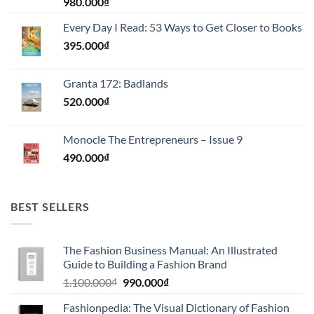
980.000
₫
Every Day I Read: 53 Ways to Get Closer to Books
395.000
₫
Granta 172: Badlands
520.000
₫
Monocle The Entrepreneurs – Issue 9
490.000
₫
BEST SELLERS
The Fashion Business Manual: An Illustrated
Guide to Building a Fashion Brand
Giá
Giá
1.100.000
₫
990.000
₫
gốc
hiện
Fashionpedia: The Visual Dictionary of Fashion
là:
tại