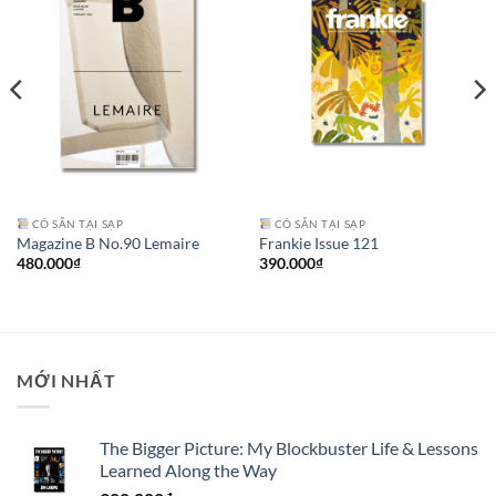
CÓ SẴN TẠI SẠP
CÓ SẴN TẠI SẠP
Magazine B No.90 Lemaire
Frankie Issue 121
480.000
₫
390.000
₫
MỚI NHẤT
The Bigger Picture: My Blockbuster Life & Lessons
Learned Along the Way