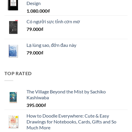
Design
1.100.000₫.
là:
1.080.000
₫
990.000₫.
Có người sực tỉnh cơn mơ
79.000
₫
Lạ lùng sao, đớn đau này
79.000
₫
TOP RATED
The Village Beyond the Mist by Sachiko
Kashiwaba
395.000
₫
How to Doodle Everywhere: Cute & Easy
Drawings for Notebooks, Cards, Gifts and So
Much More