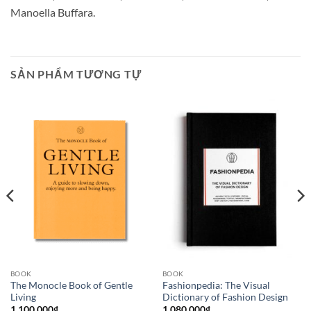
Manoella Buffara.
SẢN PHẨM TƯƠNG TỰ
BOOK
BOOK
The Monocle Book of Gentle
Fashionpedia: The Visual
Living
Dictionary of Fashion Design
1.100.000
₫
1.080.000
₫