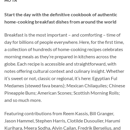
MÔ TẢ
Start the day with the definitive cookbook of authentic
home-cooking breakfast dishes from around the world
Breakfast is the most important – and comforting – time of
day for billions of people everywhere. Here, for the first time,
a collection of hundreds of home-cooking recipes celebrates
morning meals as they’re prepared in kitchens across the
globe. Each recipe is accessible and straightforward, with
notes offering cultural context and culinary insight. Whether
it’s sweet or not, classic or regional, it’s here: Egyptian Ful
Medames (stewed fava beans); Mexican Chilaquiles; Chinese
Pineapple Buns; American Scones; Scottish Morning Rolls;
and so much more.
Featuring contributions from Reem Kassis, Bill Granger,
Jason Hammel, Stephen Harris, Clotilde Dusoulier, Harumi
Kurihara, Meera Sodha, Alvin Cailan, Fredrik Berselius, and