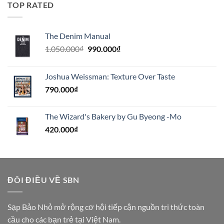
TOP RATED
The Denim Manual
Giá
Giá
1.050.000
₫
990.000
₫
gốc
hiện
là:
tại
Joshua Weissman: Texture Over Taste
1.050.000₫.
là:
790.000
₫
990.000₫.
The Wizard's Bakery by Gu Byeong -Mo
420.000
₫
ĐÔI ĐIỀU VỀ SBN
Sạp Bảo Nhỏ mở rộng cơ hội tiếp cận nguồn tri thức toàn
cầu cho các bạn trẻ tại Việt Nam.