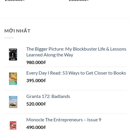
MỚI NHẤT
The Bigger Picture: My Blockbuster Life & Lessons
Learned Along the Way
980.000
₫
Every Day I Read: 53 Ways to Get Closer to Books
395.000
₫
Granta 172: Badlands
520.000
₫
Monocle The Entrepreneurs – Issue 9
490.000
₫