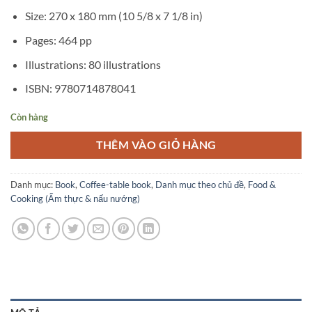
1.200.000₫.
là:
Size: 270 x 180 mm (10 5/8 x 7 1/8 in)
950.000₫.
Pages: 464 pp
Illustrations: 80 illustrations
ISBN: 9780714878041
Còn hàng
THÊM VÀO GIỎ HÀNG
Danh mục:
Book
,
Coffee-table book
,
Danh mục theo chủ đề
,
Food &
Cooking (Ẩm thực & nấu nướng)