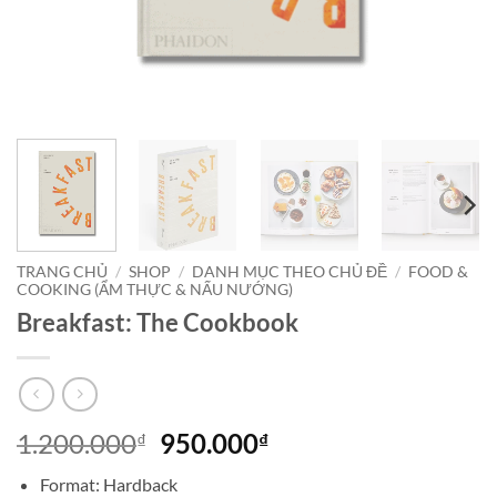
TRANG CHỦ
/
SHOP
/
DANH MỤC THEO CHỦ ĐỀ
/
FOOD &
COOKING (ẨM THỰC & NẤU NƯỚNG)
Breakfast: The Cookbook
Giá
Giá
1.200.000
950.000
₫
₫
gốc
hiện
Format: Hardback
là:
tại