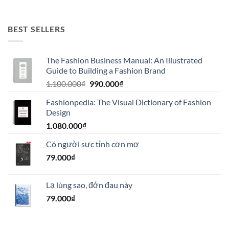
BEST SELLERS
The Fashion Business Manual: An Illustrated
Guide to Building a Fashion Brand
Giá
Giá
1.100.000
₫
990.000
₫
gốc
hiện
Fashionpedia: The Visual Dictionary of Fashion
là:
tại
Design
1.100.000₫.
là:
1.080.000
₫
990.000₫.
Có người sực tỉnh cơn mơ
79.000
₫
Lạ lùng sao, đớn đau này
79.000
₫