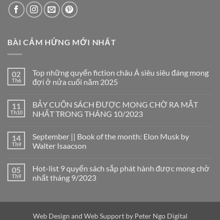
BÀI CẢM HỨNG MỚI NHẤT
Top những quyển fiction châu Á siêu siêu đáng mong
02
Th6
đợi ở nửa cuối năm 2025
Không
có
BẢY CUỐN SÁCH ĐƯỢC MONG CHỜ RA MẮT
11
bình
luận
Th10
NHẤT TRONG THÁNG 10/2023
ở
Top
Không
những
có
September || Book of the month: Elon Musk by
14
quyển
bình
fiction
luận
Th9
Walter Isaacson
châu
ở
Á
BẢY
Không
siêu
CUỐN
có
Hot-list 9 quyển sách sắp phát hành được mong chờ
05
siêu
SÁCH
bình
đáng
ĐƯỢC
luận
Th9
nhất tháng 9/2023
mong
MONG
ở
đợi
CHỜ
September
Không
ở
RA
||
có
nửa
MẮT
Book
bình
cuối
NHẤT
of
luận
năm
TRONG
the
ở
Web Design and Web Support by
Peter Ngo Digital
2025
THÁNG
month:
Hot-