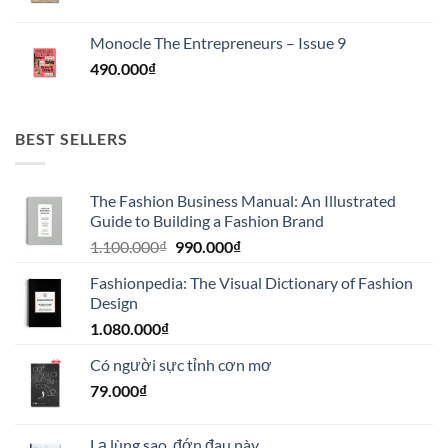
Monocle The Entrepreneurs – Issue 9
490.000
₫
BEST SELLERS
The Fashion Business Manual: An Illustrated
Guide to Building a Fashion Brand
Giá
Giá
1.100.000
₫
990.000
₫
gốc
hiện
Fashionpedia: The Visual Dictionary of Fashion
là:
tại
Design
1.100.000₫.
là:
1.080.000
₫
990.000₫.
Có người sực tỉnh cơn mơ
79.000
₫
Lạ lùng sao, đớn đau này