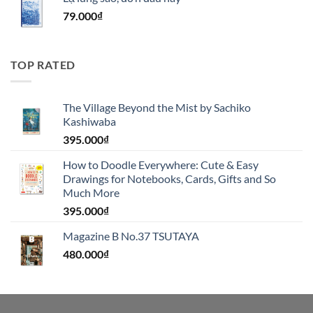
79.000
₫
TOP RATED
The Village Beyond the Mist by Sachiko
Kashiwaba
395.000
₫
How to Doodle Everywhere: Cute & Easy
Drawings for Notebooks, Cards, Gifts and So
Much More
395.000
₫
Magazine B No.37 TSUTAYA
480.000
₫