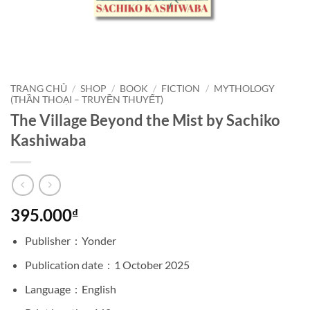
TRANG CHỦ
/
SHOP
/
BOOK
/
FICTION
/
MYTHOLOGY
(THẦN THOẠI – TRUYỀN THUYẾT)
The Village Beyond the Mist by Sachiko
Kashiwaba
395.000
₫
Publisher ‏ : ‎
Yonder
Publication date ‏ : ‎
1 October 2025
Language ‏ : ‎
English