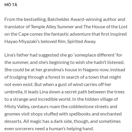
MÔ TẢ
From the bestselling, Batchelder Award-winning author and
translator of
Temple Alley Summer
and
The House of the Lost
on the Cape
comes the fantastic adventure that first inspired
Hayao Miyazaki’s beloved film,
Spirited Away.
Lina’s father had suggested she go ‘someplace different’ for
the summer, and she’s beginning to wish she hadn’t listened.
She could be at her grandma’s house in Nagano now, instead
of trudging through a forest in search of a town that might
not even exist. But when a gust of wind carries off her
umbrella, it leads Lina down a secret path between the trees
to a strange and incredible world. In the hidden village of
Misty Valley, centaurs roam the cobblestone streets and
gnomes visit shops stuffed with spellbooks and enchanted
desserts. All magic has a dark side, though, and sometimes
even sorcerers need a human’s helping hand.