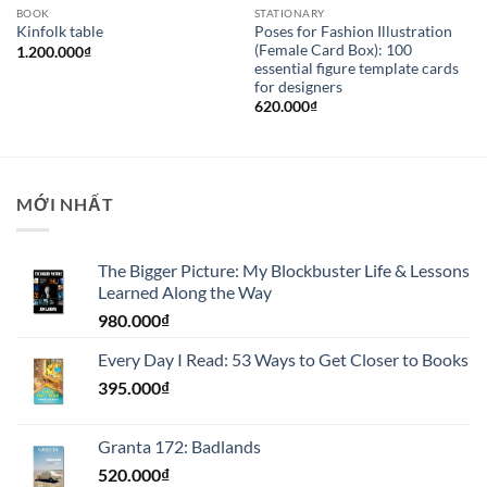
BOOK
STATIONARY
Poses for Fashion Illustration
Kinfolk table
(Female Card Box): 100
1.200.000
₫
essential figure template cards
for designers
620.000
₫
MỚI NHẤT
The Bigger Picture: My Blockbuster Life & Lessons
Learned Along the Way
980.000
₫
Every Day I Read: 53 Ways to Get Closer to Books
395.000
₫
Granta 172: Badlands
520.000
₫