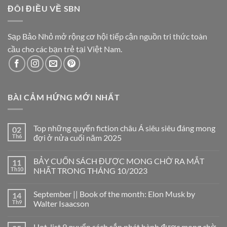
ĐÔI ĐIỀU VỀ SBN
Sạp Bảo Nhỏ mở rộng cơ hội tiếp cận nguồn tri thức toàn
cầu cho các bạn trẻ tại Việt Nam.
BÀI CẢM HỨNG MỚI NHẤT
Top những quyển fiction châu Á siêu siêu đáng mong
02
Th6
đợi ở nửa cuối năm 2025
Không
có
BẢY CUỐN SÁCH ĐƯỢC MONG CHỜ RA MẮT
11
bình
luận
Th10
NHẤT TRONG THÁNG 10/2023
ở
Top
Không
những
có
September || Book of the month: Elon Musk by
14
quyển
bình
fiction
luận
Th9
Walter Isaacson
châu
ở
Á
BẢY
Không
siêu
CUỐN
có
Hot-list 9 quyển sách sắp phát hành được mong chờ
siêu
SÁCH