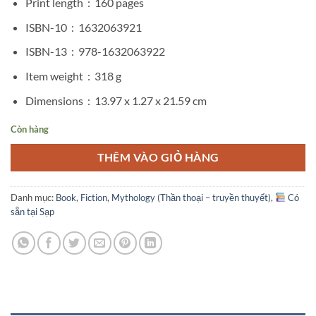
Print length ‏ : ‎
160 pages
ISBN-10 ‏ : ‎
1632063921
ISBN-13 ‏ : ‎
978-1632063922
Item weight ‏ : ‎
318 g
Dimensions ‏ : ‎
13.97 x 1.27 x 21.59 cm
Còn hàng
THÊM VÀO GIỎ HÀNG
Danh mục:
Book
,
Fiction
,
Mythology (Thần thoại – truyền thuyết)
,
Có
sẵn tại Sạp