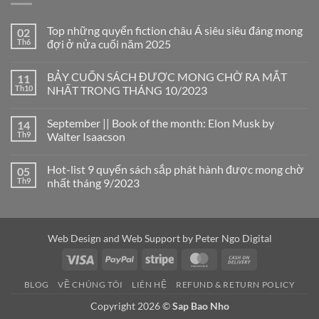
Top những quyển fiction châu Á siêu siêu đáng mong
02
Th6
đợi ở nửa cuối năm 2025
Không
có
BẢY CUỐN SÁCH ĐƯỢC MONG CHỜ RA MẮT
11
bình
luận
Th10
NHẤT TRONG THÁNG 10/2023
ở
Top
Không
những
có
September || Book of the month: Elon Musk by
14
quyển
bình
fiction
luận
Th9
Walter Isaacson
châu
ở
Á
BẢY
Không
siêu
CUỐN
có
Hot-list 9 quyển sách sắp phát hành được mong chờ
05
siêu
SÁCH
bình
đáng
ĐƯỢC
luận
Th9
nhất tháng 9/2023
mong
MONG
ở
đợi
CHỜ
September
Không
ở
RA
||
có
nửa
MẮT
Book
bình
cuối
NHẤT
of
luận
năm
TRONG
the
ở
Web Design and Web Support by
Peter Ngo Digital
2025
THÁNG
month:
Hot-
10/2023
Elon
list
Visa
PayPal
Stripe
MasterCard
Cash
Musk
9
by
quyển
On
Walter
sách
BLOG
VỀ CHÚNG TÔI
LIÊN HỆ
REFUND & RETURN POLICY
Isaacson
sắp
Delivery
phát
Copyright 2026 ©
Sap Bao Nho
hành
được