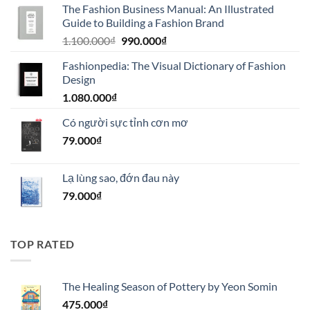
The Fashion Business Manual: An Illustrated
Guide to Building a Fashion Brand
Giá
Giá
1.100.000
₫
990.000
₫
gốc
hiện
Fashionpedia: The Visual Dictionary of Fashion
là:
tại
Design
1.100.000₫.
là:
1.080.000
₫
990.000₫.
Có người sực tỉnh cơn mơ
79.000
₫
Lạ lùng sao, đớn đau này
79.000
₫
TOP RATED
The Healing Season of Pottery by Yeon Somin
475.000
₫