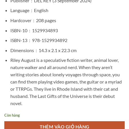
Publisher ‏ : ‎
DEL REY (3 September 2024)
Language ‏ : ‎
English
Hardcover ‏ : ‎
208 pages
ISBN-10 ‏ : ‎
1529934893
ISBN-13 ‏ : ‎
978-1529934892
Dimensions ‏ : ‎
14.3 x 2.1 x 22.3 cm
Riley August
is a speculative fiction writer, animal lover,
nature walker and all around nerd. When they aren’t
writing stories about lonely voyages through space, you
can find them playing video games, the guitar or a myriad
or TTRPGs. They live in Rhode Island with their cat and
husband.
The Last Gifts of the Universe
is their debut
novel.
Còn hàng
THÊM VÀO GIỎ HÀNG